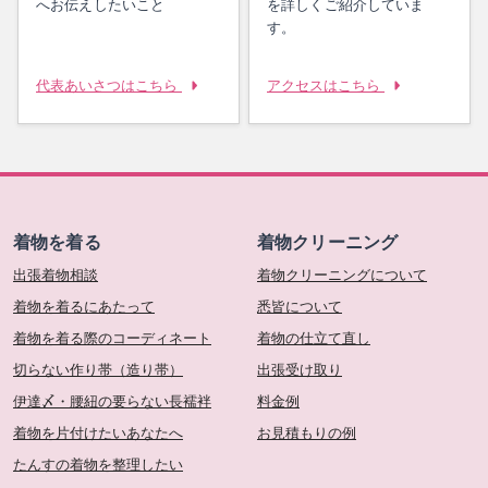
へお伝えしたいこと
を詳しくご紹介していま
す。
代表あいさつはこちら
アクセスはこちら
着物を着る
着物クリーニング
出張着物相談
着物クリーニングについて
着物を着るにあたって
悉皆について
着物を着る際のコーディネート
着物の仕立て直し
切らない作り帯（造り帯）
出張受け取り
伊達〆・腰紐の要らない長襦袢
料金例
着物を片付けたいあなたへ
お見積もりの例
たんすの着物を整理したい